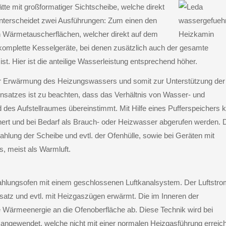
ätte mit großformatiger Sichtscheibe, welche direkt
nterscheidet zwei Ausführungen: Zum einen den
en Wärmetauscherflächen, welcher direkt auf dem
komplette Kesselgeräte, bei denen zusätzlich auch der gesamte
 Hier ist die anteilige Wasserleistung entsprechend höher.
 zur Erwärmung des Heizungswassers und somit zur Unterstützung der
insatzes ist zu beachten, dass das Verhältnis von Wasser- und
des Aufstellraumes übereinstimmt. Mit Hilfe eines Pufferspeichers 
ert und bei Bedarf als Brauch- oder Heizwasser abgerufen werden. 
lung der Scheibe und evtl. der Ofenhülle, sowie bei Geräten mit
, meist als Warmluft.
trahlungsofen mit einem geschlossenen Luftkanalsystem. Der Luftstr
satz und evtl. mit Heizgaszügen erwärmt. Die im Inneren der
ie Wärmeenergie an die Ofenoberfläche ab. Diese Technik wird bei
 angewendet, welche nicht mit einer normalen Heizgasführung erreich