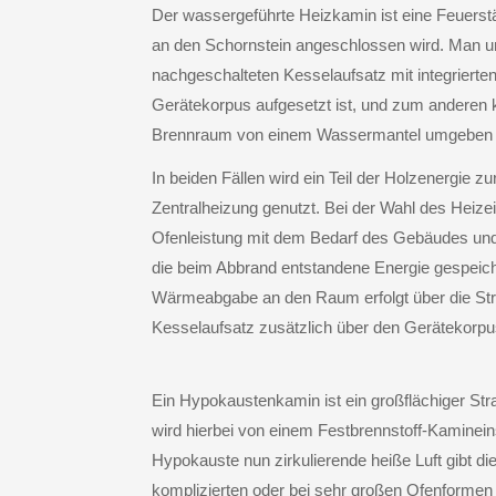
Der
wassergeführte Heizkamin
ist eine Feuerst
an den Schornstein angeschlossen wird. Man u
nachgeschalteten Kesselaufsatz mit integriert
Gerätekorpus aufgesetzt ist, und zum anderen 
Brennraum von einem Wassermantel umgeben ist.
In beiden Fällen wird ein Teil der Holzenergie
Zentralheizung genutzt. Bei der Wahl des Heize
Ofenleistung mit dem Bedarf des Gebäudes und 
die beim Abbrand entstandene Energie gespeich
Wärmeabgabe an den Raum erfolgt über die Strah
Kesselaufsatz zusätzlich über den Gerätekorpus
Ein
Hypokaustenkamin
ist ein großflächiger S
wird hierbei von einem Festbrennstoff-Kaminein
Hypokauste nun zirkulierende heiße Luft gibt d
komplizierten oder bei sehr großen Ofenformen