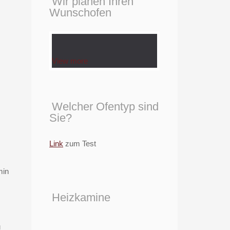
Wir planen Ihren
Wunschofen
View more
k1
e hk2
lide hk3
Welcher Ofentyp sind
Sie?
Link
zum Test
Heizkamine
u