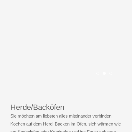
Slide Herde1
Slide Herde2
Slide Her
Herde/Backöfen
Sie möchten am liebsten alles miteinander verbinden:
Kochen auf dem Herd, Backen im Ofen, sich wärmen wie
am Kachelofen oder Kaminofen und ins Feuer schauen