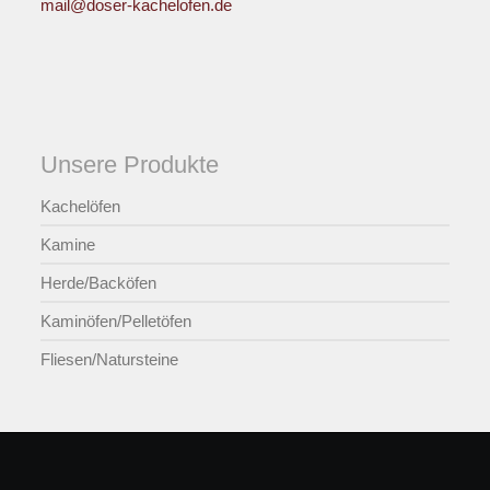
mail@doser-kachelofen.de
Unsere Produkte
Kachelöfen
Kamine
Herde/Backöfen
Kaminöfen/Pelletöfen
Fliesen/Natursteine