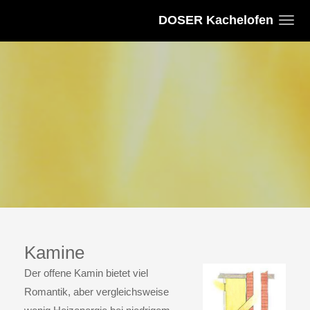
DOSER Kachelofen
Kamine
Der
offene Kamin
bietet viel
Romantik, aber vergleichsweise