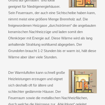
Grund auf gemauert“ und ideal
geeignet für Niedrigenergiehäuser.
Sein Feuerraum, der auch eine Sichtscheibe haben kann,
nimmt meist eine größere Menge Brennholz auf. Die
freigewordenen Heizgase „durchströmen“ die angebauten
keramischen Nachheizzüge und laden somit den
Ofenkörper mit Energie auf. Diese Wärme wird als lang
anhaltende Strahlung wohltuend abgegeben. Der
Grundofen braucht 1-2 Stunden bis er warm ist, hält diese
Wärme aber über viele Stunden.
Der
Warmluftofen
kann schnell große
Heizleistungen erzeugen und eignet
sich deshalb oft für ältere und
schlechter gedämmte Häuser. Der
Feuerraum sowie die metallischen Nachheizflächen,
durch welche die Heizgase zur „Abkühlung“ geleitet