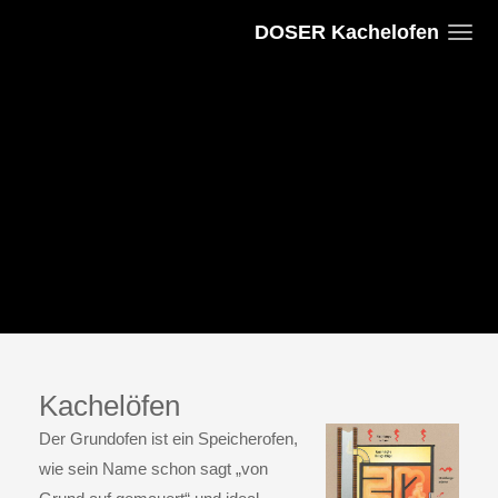
DOSER Kachelofen
Kachelöfen
Der
Grundofen
ist ein Speicherofen,
wie sein Name schon sagt „von